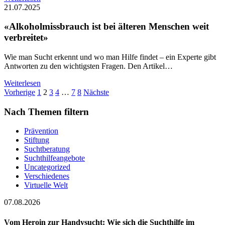
21.07.2025
«Alkoholmissbrauch ist bei älteren Menschen weit
verbreitet»
Wie man Sucht erkennt und wo man Hilfe findet – ein Experte gibt
Antworten zu den wichtigsten Fragen. Den Artikel…
Weiterlesen
Seitennummerierung
Vorherige
1
2
3
4
…
7
8
Nächste
der
Nach Themen filtern
Beiträge
Prävention
Stiftung
Suchtberatung
Suchthilfeangebote
Uncategorized
Verschiedenes
Virtuelle Welt
07.08.2026
Vom Heroin zur Handysucht: Wie sich die Suchthilfe im